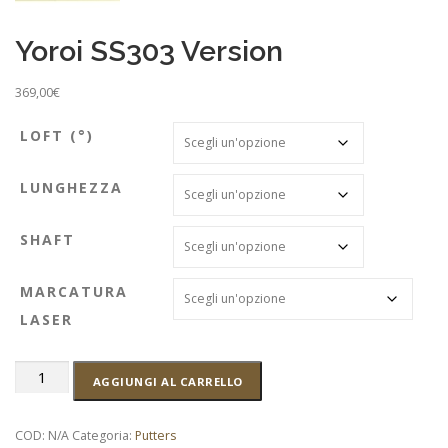
Yoroi SS303 Version
369,00
€
LOFT (°)
LUNGHEZZA
SHAFT
MARCATURA
LASER
Yoroi
AGGIUNGI AL CARRELLO
SS303
Version
quantità
COD:
N/A
Categoria:
Putters